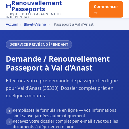
Renouvellement
Commencer
Passeports
→
SERVICE D'ACCOMPAGNEMENT
INDÉPENDANT
Accueil
›
Ille-et-Vilaine
›
Passeport à Val d'Anast
SERVICE PRIVÉ INDÉPENDANT
Demande / Renouvellement
Passeport à Val d'Anast
Effectuez votre pré-demande de passeport en ligne
pour Val d'Anast (35330). Dossier complet prêt en
quelques minutes.
Remplissez le formulaire en ligne — vos informations
1
sont sauvegardées automatiquement
Recevez votre dossier complet par e-mail avec tous les
2
documents à déposer en mairie