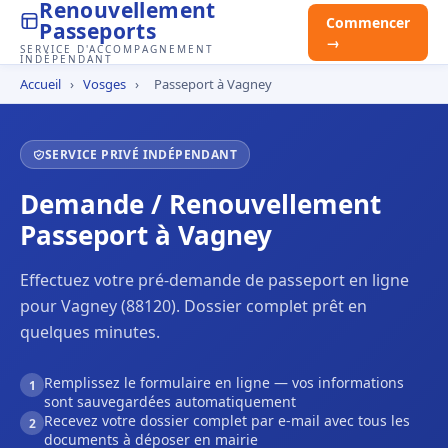
Renouvellement
Commencer
Passeports
→
SERVICE D'ACCOMPAGNEMENT
INDÉPENDANT
Accueil
›
Vosges
›
Passeport à Vagney
SERVICE PRIVÉ INDÉPENDANT
Demande / Renouvellement
Passeport à Vagney
Effectuez votre pré-demande de passeport en ligne
pour Vagney (88120). Dossier complet prêt en
quelques minutes.
Remplissez le formulaire en ligne — vos informations
1
sont sauvegardées automatiquement
Recevez votre dossier complet par e-mail avec tous les
2
documents à déposer en mairie