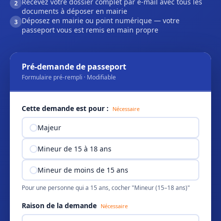
Recevez votre dossier complet par e-mail avec tous les
2
documents à déposer en mairie
Déposez en mairie ou point numérique — votre
3
passeport vous est remis en main propre
Pré-demande de passeport
Formulaire pré-rempli · Modifiable
Cette demande est pour :
Nécessaire
Majeur
Mineur de 15 à 18 ans
Mineur de moins de 15 ans
Pour une personne qui a 15 ans, cocher "Mineur (15–18 ans)"
Raison de la demande
Nécessaire