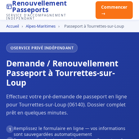
Renouvellement
Commencer
Passeports
→
SERVICE D'ACCOMPAGNEMENT
INDÉPENDANT
Accueil
›
Alpes-Maritimes
›
Passeport à Tourrettes-sur-Loup
SERVICE PRIVÉ INDÉPENDANT
Demande / Renouvellement
Passeport à Tourrettes-sur-
Loup
Effectuez votre pré-demande de passeport en ligne
pour Tourrettes-sur-Loup (06140). Dossier complet
prêt en quelques minutes.
Remplissez le formulaire en ligne — vos informations
1
sont sauvegardées automatiquement