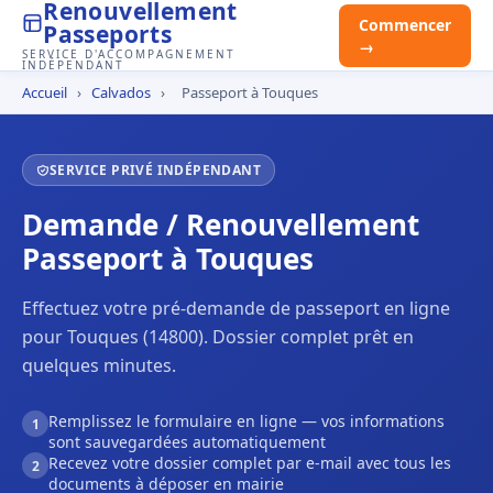
Renouvellement
Commencer
Passeports
→
SERVICE D'ACCOMPAGNEMENT
INDÉPENDANT
Accueil
›
Calvados
›
Passeport à Touques
SERVICE PRIVÉ INDÉPENDANT
Demande / Renouvellement
Passeport à Touques
Effectuez votre pré-demande de passeport en ligne
pour Touques (14800). Dossier complet prêt en
quelques minutes.
Remplissez le formulaire en ligne — vos informations
1
sont sauvegardées automatiquement
Recevez votre dossier complet par e-mail avec tous les
2
documents à déposer en mairie