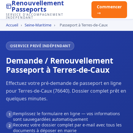
Renouvellement
Commencer
Passeports
→
SERVICE D'ACCOMPAGNEMENT
INDÉPENDANT
Accueil
›
Seine-Maritime
›
Passeport à Terres-de-Caux
SERVICE PRIVÉ INDÉPENDANT
Demande / Renouvellement
Passeport à Terres-de-Caux
Effectuez votre pré-demande de passeport en ligne
pour Terres-de-Caux (76640). Dossier complet prêt en
quelques minutes.
Remplissez le formulaire en ligne — vos informations
1
sont sauvegardées automatiquement
Recevez votre dossier complet par e-mail avec tous les
2
documents à déposer en mairie