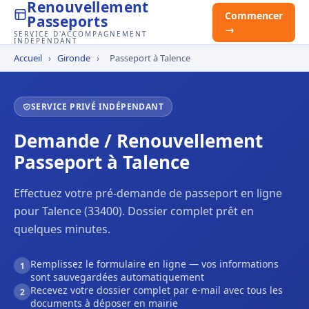
Renouvellement
Commencer
Passeports
→
SERVICE D'ACCOMPAGNEMENT
INDÉPENDANT
Accueil
›
Gironde
›
Passeport à Talence
SERVICE PRIVÉ INDÉPENDANT
Demande / Renouvellement
Passeport à Talence
Effectuez votre pré-demande de passeport en ligne
pour Talence (33400). Dossier complet prêt en
quelques minutes.
Remplissez le formulaire en ligne — vos informations
1
sont sauvegardées automatiquement
Recevez votre dossier complet par e-mail avec tous les
2
documents à déposer en mairie