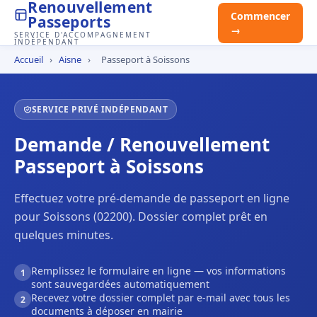
Renouvellement
Commencer
Passeports
→
SERVICE D'ACCOMPAGNEMENT
INDÉPENDANT
Accueil
›
Aisne
›
Passeport à Soissons
SERVICE PRIVÉ INDÉPENDANT
Demande / Renouvellement
Passeport à Soissons
Effectuez votre pré-demande de passeport en ligne
pour Soissons (02200). Dossier complet prêt en
quelques minutes.
Remplissez le formulaire en ligne — vos informations
1
sont sauvegardées automatiquement
Recevez votre dossier complet par e-mail avec tous les
2
documents à déposer en mairie