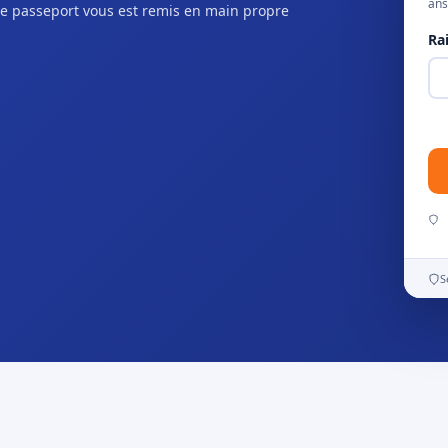
ans
e passeport vous est remis en main propre
Ra
S