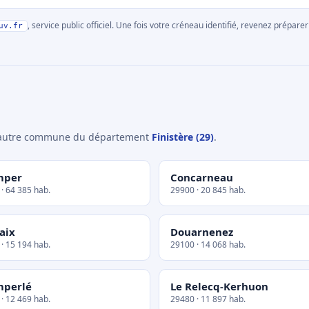
, service public officiel. Une fois votre créneau identifié, revenez prépa
uv.fr
e autre commune du département
Finistère (29)
.
mper
Concarneau
· 64 385 hab.
29900 · 20 845 hab.
aix
Douarnenez
· 15 194 hab.
29100 · 14 068 hab.
mperlé
Le Relecq-Kerhuon
· 12 469 hab.
29480 · 11 897 hab.