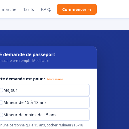
 marche
Tarifs
F.A.Q.
Commencer →
é-demande de passeport
mulaire pré-rempli · Modifiable
tte demande est pour :
Nécessaire
Majeur
Mineur de 15 à 18 ans
Mineur de moins de 15 ans
r une personne qui a 15 ans, cocher "Mineur (15–18