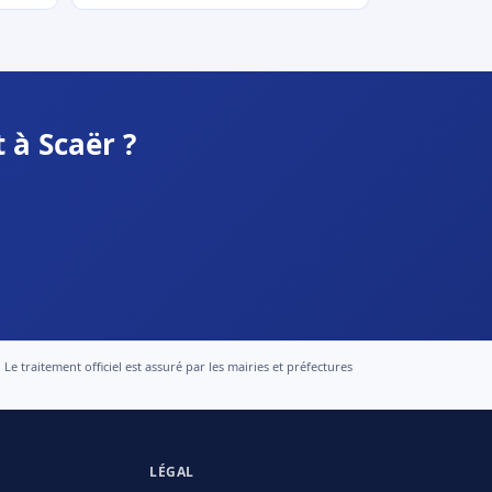
 à Scaër ?
 traitement officiel est assuré par les mairies et préfectures
LÉGAL