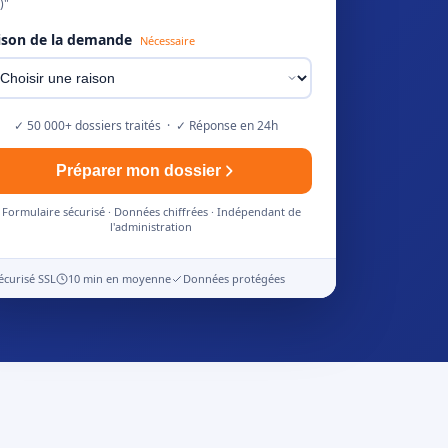
)"
ison de la demande
Nécessaire
✓ 50 000+ dossiers traités · ✓ Réponse en 24h
Préparer mon dossier
Formulaire sécurisé · Données chiffrées · Indépendant de
l'administration
écurisé SSL
10 min en moyenne
Données protégées