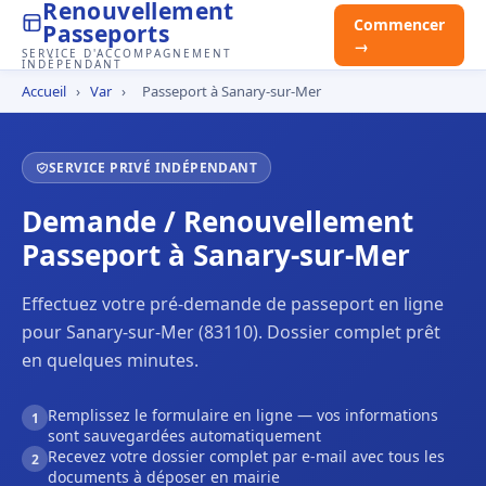
Renouvellement
Commencer
Passeports
→
SERVICE D'ACCOMPAGNEMENT
INDÉPENDANT
Accueil
›
Var
›
Passeport à Sanary-sur-Mer
SERVICE PRIVÉ INDÉPENDANT
Demande / Renouvellement
Passeport à Sanary-sur-Mer
Effectuez votre pré-demande de passeport en ligne
pour Sanary-sur-Mer (83110). Dossier complet prêt
en quelques minutes.
Remplissez le formulaire en ligne — vos informations
1
sont sauvegardées automatiquement
Recevez votre dossier complet par e-mail avec tous les
2
documents à déposer en mairie