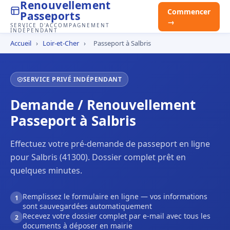
Renouvellement
Commencer
Passeports
→
SERVICE D'ACCOMPAGNEMENT
INDÉPENDANT
Accueil
›
Loir-et-Cher
›
Passeport à Salbris
SERVICE PRIVÉ INDÉPENDANT
Demande / Renouvellement
Passeport à Salbris
Effectuez votre pré-demande de passeport en ligne
pour Salbris (41300). Dossier complet prêt en
quelques minutes.
Remplissez le formulaire en ligne — vos informations
1
sont sauvegardées automatiquement
Recevez votre dossier complet par e-mail avec tous les
2
documents à déposer en mairie