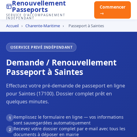
Renouvellement
Commencer
Passeports
→
SERVICE D'ACCOMPAGNEMENT
INDÉPENDANT
Accueil
›
Charente-Maritime
›
Passeport à Saintes
SERVICE PRIVÉ INDÉPENDANT
Demande / Renouvellement
Passeport à Saintes
Effectuez votre pré-demande de passeport en ligne
pour Saintes (17100). Dossier complet prêt en
quelques minutes.
Remplissez le formulaire en ligne — vos informations
1
sont sauvegardées automatiquement
Recevez votre dossier complet par e-mail avec tous les
2
documents à déposer en mairie