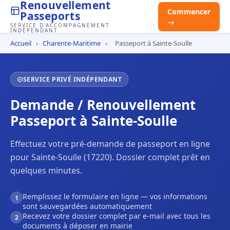
Renouvellement
Commencer
Passeports
→
SERVICE D'ACCOMPAGNEMENT
INDÉPENDANT
Accueil
›
Charente-Maritime
›
Passeport à Sainte-Soulle
SERVICE PRIVÉ INDÉPENDANT
Demande / Renouvellement
Passeport à Sainte-Soulle
Effectuez votre pré-demande de passeport en ligne
pour Sainte-Soulle (17220). Dossier complet prêt en
quelques minutes.
Remplissez le formulaire en ligne — vos informations
1
sont sauvegardées automatiquement
Recevez votre dossier complet par e-mail avec tous les
2
documents à déposer en mairie