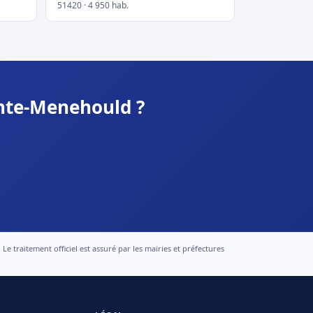
51420 · 4 950 hab.
inte-Menehould ?
 traitement officiel est assuré par les mairies et préfectures