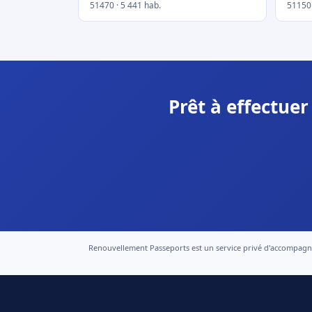
51470 · 5 441 hab.
51150 
Prêt à effectue
Renouvellement Passeports est un service privé d'accompagneme