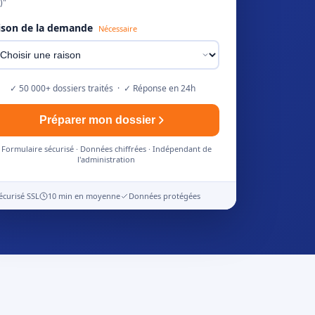
)"
ison de la demande
Nécessaire
✓ 50 000+ dossiers traités · ✓ Réponse en 24h
Préparer mon dossier
Formulaire sécurisé · Données chiffrées · Indépendant de
l'administration
écurisé SSL
10 min en moyenne
Données protégées