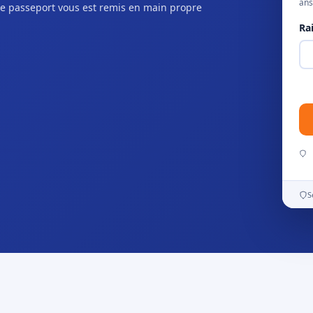
ans
e passeport vous est remis en main propre
Ra
S