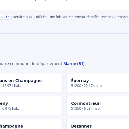
, service public officiel. Une fois votre créneau identifié, revenez prépa
uv.fr
e autre commune du département
Marne (51)
.
lons-en-Champagne
Épernay
· 42 971 hab.
51200 · 22 174 hab.
heny
Cormontreuil
· 6 975 hab.
51350 · 6 534 hab.
Champagne
Bezannes