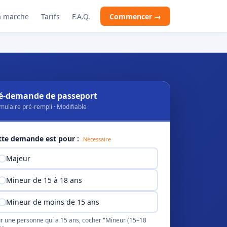
 marche
Tarifs
F.A.Q.
Commencer →
é-demande de passeport
mulaire pré-rempli · Modifiable
tte demande est pour :
Nécessaire
Majeur
Mineur de 15 à 18 ans
Mineur de moins de 15 ans
r une personne qui a 15 ans, cocher "Mineur (15–18