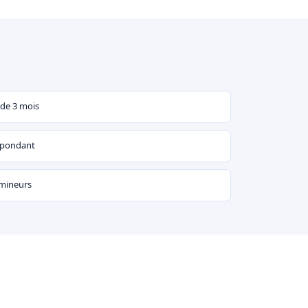
 de 3 mois
espondant
 mineurs