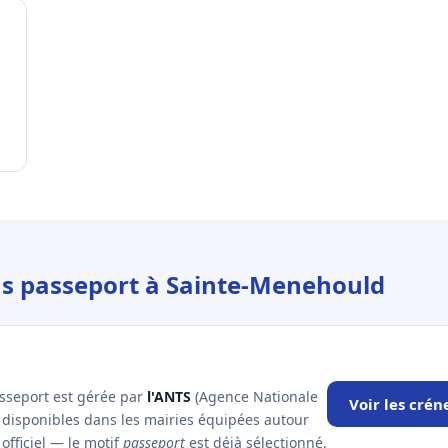
us passeport à Sainte-Menehould
asseport est gérée par
l'ANTS
(Agence Nationale
Voir les cré
x disponibles dans les mairies équipées autour
officiel — le motif
passeport
est déjà sélectionné.