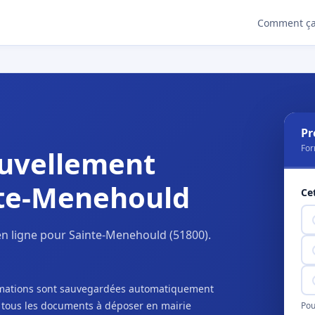
Comment ça
Pr
For
uvellement
nte-Menehould
Ce
n ligne pour Sainte-Menehould (51800).
ormations sont sauvegardées automatiquement
c tous les documents à déposer en mairie
Pou