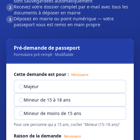
sont sauvegardées automatiquement
Recevez votre dossier complet par e-mail avec tous les
2
documents à déposer en mairie
Déposez en mairie ou point numérique — votre
3
passeport vous est remis en main propre
Pré-demande de passeport
Formulaire pré-rempli · Modifiable
Cette demande est pour :
Nécessaire
Majeur
Mineur de 15 à 18 ans
Mineur de moins de 15 ans
Pour une personne qui a 15 ans, cocher "Mineur (15–18 ans)"
Raison de la demande
Nécessaire