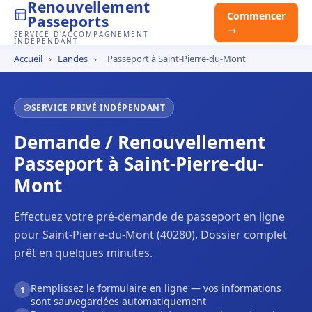
Renouvellement
Commencer
Passeports
→
SERVICE D'ACCOMPAGNEMENT
INDÉPENDANT
Accueil
›
Landes
›
Passeport à Saint-Pierre-du-Mont
SERVICE PRIVÉ INDÉPENDANT
Demande / Renouvellement
Passeport à Saint-Pierre-du-
Mont
Effectuez votre pré-demande de passeport en ligne
pour Saint-Pierre-du-Mont (40280). Dossier complet
prêt en quelques minutes.
Remplissez le formulaire en ligne — vos informations
1
sont sauvegardées automatiquement