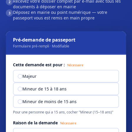
Recevez votre dossier complet par e-mail avec tous les
2
documents à déposer en mairie
Déposez en mairie ou point numérique — votre
3
passeport vous est remis en main propre
Pré-demande de passeport
Formulaire pré-rempli · Modifiable
Cette demande est pour :
Nécessaire
Majeur
Mineur de 15 à 18 ans
Mineur de moins de 15 ans
Pour une personne qui a 15 ans, cocher "Mineur (15–18 ans)"
Raison de la demande
Nécessaire