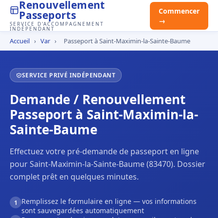
Renouvellement
Commencer
Passeports
→
SERVICE D'ACCOMPAGNEMENT
INDÉPENDANT
Accueil
›
Var
›
Passeport à Saint-Maximin-la-Sainte-Baume
SERVICE PRIVÉ INDÉPENDANT
Demande / Renouvellement
Passeport à Saint-Maximin-la-
Sainte-Baume
Effectuez votre pré-demande de passeport en ligne
pour Saint-Maximin-la-Sainte-Baume (83470). Dossier
complet prêt en quelques minutes.
Remplissez le formulaire en ligne — vos informations
1
sont sauvegardées automatiquement