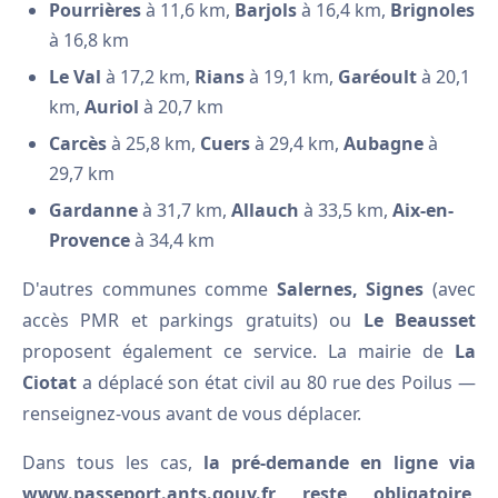
Pourrières
à 11,6 km,
Barjols
à 16,4 km,
Brignoles
à 16,8 km
Le Val
à 17,2 km,
Rians
à 19,1 km,
Garéoult
à 20,1
km,
Auriol
à 20,7 km
Carcès
à 25,8 km,
Cuers
à 29,4 km,
Aubagne
à
29,7 km
Gardanne
à 31,7 km,
Allauch
à 33,5 km,
Aix-en-
Provence
à 34,4 km
D'autres communes comme
Salernes, Signes
(avec
accès PMR et parkings gratuits) ou
Le Beausset
proposent également ce service. La mairie de
La
Ciotat
a déplacé son état civil au 80 rue des Poilus —
renseignez-vous avant de vous déplacer.
Dans tous les cas,
la pré-demande en ligne via
www.passeport.ants.gouv.fr reste obligatoire
,