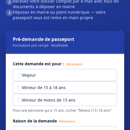
Recevez votre dossier complet par e-mail avec tous les
2
documents à déposer en mairie
Déposez en mairie ou point numérique — votre
3
passeport vous est remis en main propre
Pré-demande de passeport
Formulaire pré-rempli · Modifiable
Cette demande est pour :
Nécessaire
Majeur
Mineur de 15 à 18 ans
Mineur de moins de 15 ans
Pour une personne qui a 15 ans, cocher "Mineur (15–18 ans)"
Raison de la demande
Nécessaire