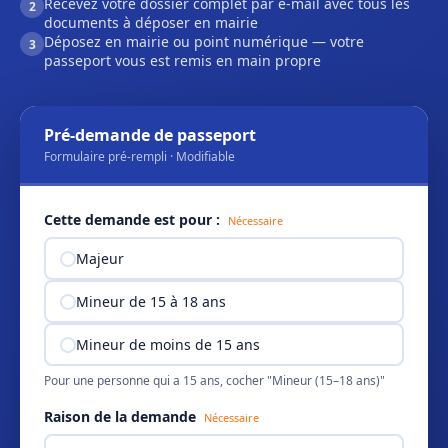
Recevez votre dossier complet par e-mail avec tous les
2
documents à déposer en mairie
Déposez en mairie ou point numérique — votre
3
passeport vous est remis en main propre
Pré-demande de passeport
Formulaire pré-rempli · Modifiable
Cette demande est pour :
Nécessaire
Majeur
Mineur de 15 à 18 ans
Mineur de moins de 15 ans
Pour une personne qui a 15 ans, cocher "Mineur (15–18 ans)"
Raison de la demande
Nécessaire