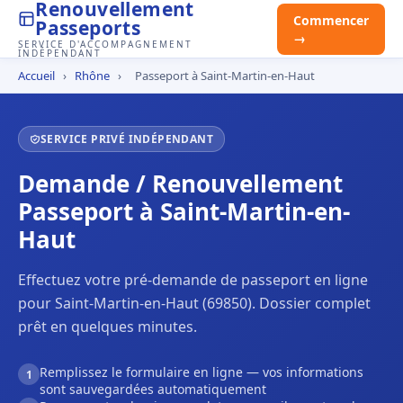
Renouvellement
Commencer
Passeports
→
SERVICE D'ACCOMPAGNEMENT
INDÉPENDANT
Accueil
›
Rhône
›
Passeport à Saint-Martin-en-Haut
SERVICE PRIVÉ INDÉPENDANT
Demande / Renouvellement
Passeport à Saint-Martin-en-
Haut
Effectuez votre pré-demande de passeport en ligne
pour Saint-Martin-en-Haut (69850). Dossier complet
prêt en quelques minutes.
Remplissez le formulaire en ligne — vos informations
1
sont sauvegardées automatiquement