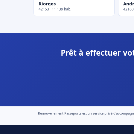
Riorges
Andr
42153 · 11 139 hab.
42160 
Prêt à effectuer v
Renouvellement Passeports est un service privé d'accompagneme