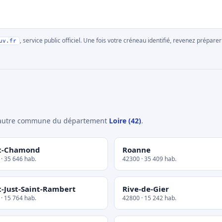
, service public officiel. Une fois votre créneau identifié, revenez prépa
uv.fr
e autre commune du département
Loire (42)
.
t-Chamond
Roanne
· 35 646 hab.
42300 · 35 409 hab.
t-Just-Saint-Rambert
Rive-de-Gier
· 15 764 hab.
42800 · 15 242 hab.