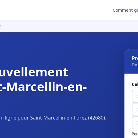
Comment ça
z
Pr
For
uvellement
t-Marcellin-en-
Ce
 ligne pour Saint-Marcellin-en-Forez (42680).
Pou