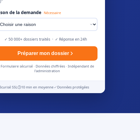
)"
ison de la demande
Nécessaire
✓ 50 000+ dossiers traités · ✓ Réponse en 24h
Préparer mon dossier
Formulaire sécurisé · Données chiffrées · Indépendant de
l'administration
écurisé SSL
10 min en moyenne
Données protégées