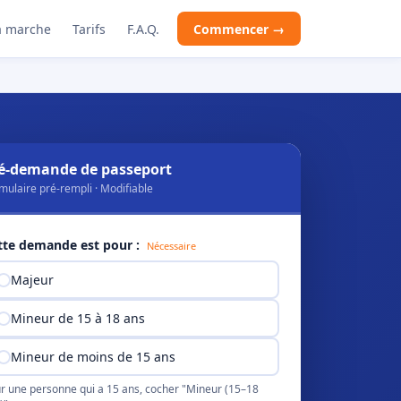
 marche
Tarifs
F.A.Q.
Commencer →
é-demande de passeport
mulaire pré-rempli · Modifiable
tte demande est pour :
Nécessaire
Majeur
Mineur de 15 à 18 ans
Mineur de moins de 15 ans
r une personne qui a 15 ans, cocher "Mineur (15–18