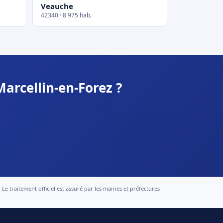
Veauche
42340 · 8 975 hab.
arcellin-en-Forez ?
 traitement officiel est assuré par les mairies et préfectures