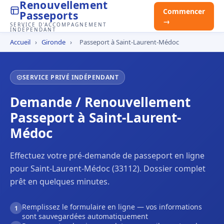
Renouvellement
Commencer
Passeports
→
SERVICE D'ACCOMPAGNEMENT
INDÉPENDANT
Accueil
›
Gironde
›
Passeport à Saint-Laurent-Médoc
SERVICE PRIVÉ INDÉPENDANT
Demande / Renouvellement
Passeport à Saint-Laurent-
Médoc
Effectuez votre pré-demande de passeport en ligne
pour Saint-Laurent-Médoc (33112). Dossier complet
prêt en quelques minutes.
Remplissez le formulaire en ligne — vos informations
1
sont sauvegardées automatiquement