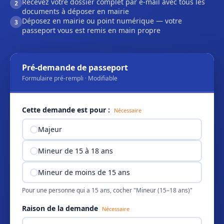
Recevez votre dossier complet par e-mail avec tous les
2
documents à déposer en mairie
Déposez en mairie ou point numérique — votre
3
passeport vous est remis en main propre
Pré-demande de passeport
Formulaire pré-rempli · Modifiable
Cette demande est pour :
Nécessaire
Majeur
Mineur de 15 à 18 ans
Mineur de moins de 15 ans
Pour une personne qui a 15 ans, cocher "Mineur (15–18 ans)"
Raison de la demande
Nécessaire