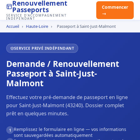
Renouvellement
Commencer
Passeports
→
SERVICE D'ACCOMPAGNEMENT
INDÉPENDANT
Accueil
›
Haute-Loire
›
Passeport à Saint-Just-Malmont
SERVICE PRIVÉ INDÉPENDANT
Demande / Renouvellement
Passeport à Saint-Just-
Malmont
Effectuez votre pré-demande de passeport en ligne
pour Saint-Just-Malmont (43240). Dossier complet
prêt en quelques minutes.
Remplissez le formulaire en ligne — vos informations
1
sont sauvegardées automatiquement