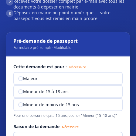
Recevez votre dossier complet par e-mail avec tous les
2
documents à déposer en mairie
Déposez en mairie ou point numérique — votre
3
passeport vous est remis en main propre
Pré-demande de passeport
Formulaire pré-rempli · Modifiable
Cette demande est pour :
Nécessaire
Majeur
Mineur de 15 à 18 ans
Mineur de moins de 15 ans
Pour une personne qui a 15 ans, cocher "Mineur (15–18 ans)"
Raison de la demande
Nécessaire