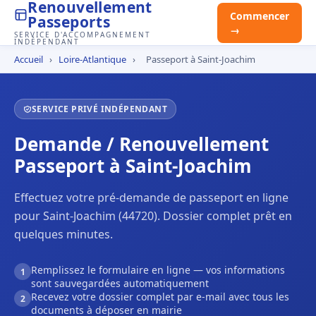
Renouvellement
Commencer
Passeports
→
SERVICE D'ACCOMPAGNEMENT
INDÉPENDANT
Accueil
›
Loire-Atlantique
›
Passeport à Saint-Joachim
SERVICE PRIVÉ INDÉPENDANT
Demande / Renouvellement
Passeport à Saint-Joachim
Effectuez votre pré-demande de passeport en ligne
pour Saint-Joachim (44720). Dossier complet prêt en
quelques minutes.
Remplissez le formulaire en ligne — vos informations
1
sont sauvegardées automatiquement
Recevez votre dossier complet par e-mail avec tous les
2
documents à déposer en mairie