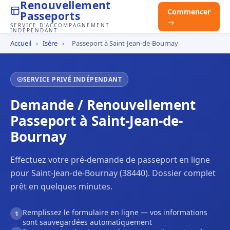
Renouvellement
Commencer
Passeports
→
SERVICE D'ACCOMPAGNEMENT
INDÉPENDANT
Accueil
›
Isère
›
Passeport à Saint-Jean-de-Bournay
SERVICE PRIVÉ INDÉPENDANT
Demande / Renouvellement
Passeport à Saint-Jean-de-
Bournay
Effectuez votre pré-demande de passeport en ligne
pour Saint-Jean-de-Bournay (38440). Dossier complet
prêt en quelques minutes.
Remplissez le formulaire en ligne — vos informations
1
sont sauvegardées automatiquement