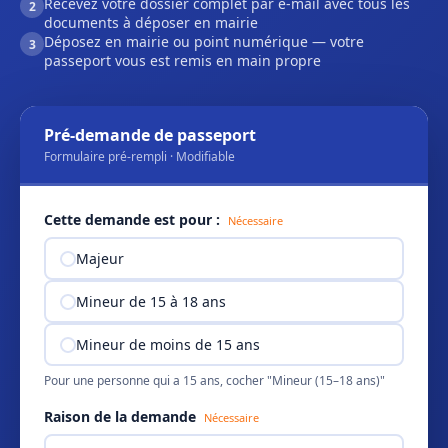
Recevez votre dossier complet par e-mail avec tous les
2
documents à déposer en mairie
Déposez en mairie ou point numérique — votre
3
passeport vous est remis en main propre
Pré-demande de passeport
Formulaire pré-rempli · Modifiable
Cette demande est pour :
Nécessaire
Majeur
Mineur de 15 à 18 ans
Mineur de moins de 15 ans
Pour une personne qui a 15 ans, cocher "Mineur (15–18 ans)"
Raison de la demande
Nécessaire