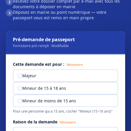
Recevez votre dossier complet par e-mail avec tous les
2
documents à déposer en mairie
Déposez en mairie ou point numérique — votre
3
passeport vous est remis en main propre
Pré-demande de passeport
Formulaire pré-rempli · Modifiable
Cette demande est pour :
Nécessaire
Majeur
Mineur de 15 à 18 ans
Mineur de moins de 15 ans
Pour une personne qui a 15 ans, cocher "Mineur (15–18 ans)"
Raison de la demande
Nécessaire