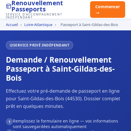
Renouvellement
Commencer
Passeports
→
SERVICE D'ACCOMPAGNEMENT
INDÉPENDANT
Accueil
›
Loire-Atlantique
›
Passeport à Saint-Gildas-des-Bois
SERVICE PRIVÉ INDÉPENDANT
Demande / Renouvellement
Passeport à Saint-Gildas-des-
Bois
Effectuez votre pré-demande de passeport en ligne
pour Saint-Gildas-des-Bois (44530). Dossier complet
prêt en quelques minutes.
Remplissez le formulaire en ligne — vos informations
1
sont sauvegardées automatiquement