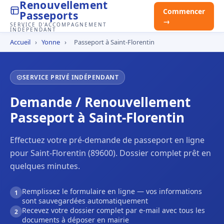
Renouvellement
Commencer
Passeports
→
SERVICE D'ACCOMPAGNEMENT
INDÉPENDANT
Accueil
›
Yonne
›
Passeport à Saint-Florentin
SERVICE PRIVÉ INDÉPENDANT
Demande / Renouvellement
Passeport à Saint-Florentin
Effectuez votre pré-demande de passeport en ligne
pour Saint-Florentin (89600). Dossier complet prêt en
quelques minutes.
Remplissez le formulaire en ligne — vos informations
1
sont sauvegardées automatiquement
Recevez votre dossier complet par e-mail avec tous les
2
documents à déposer en mairie