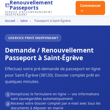
Renouvellement
Commencer
Passeports
→
SERVICE D'ACCOMPAGNEMENT
INDÉPENDANT
Accueil
›
Isère
›
Passeport à Saint-Égrève
SERVICE PRIVÉ INDÉPENDANT
Demande / Renouvellement
Passeport à Saint-Égrève
Effectuez votre pré-demande de passeport en ligne
pour Saint-Égrève (38120). Dossier complet prêt en
quelques minutes.
Remplissez le formulaire en ligne — vos informations
1
sont sauvegardées automatiquement
Recevez votre dossier complet par e-mail avec tous les
2
documents à déposer en mairie