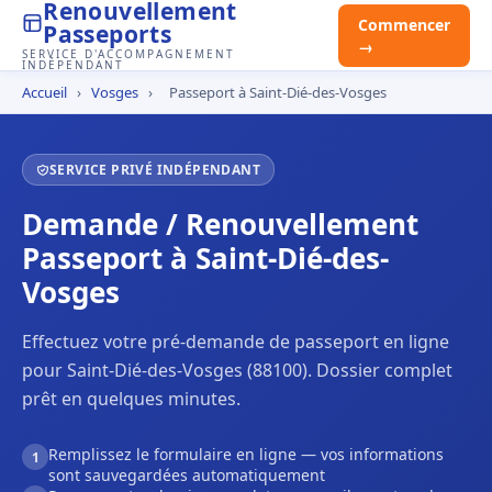
Renouvellement
Commencer
Passeports
→
SERVICE D'ACCOMPAGNEMENT
INDÉPENDANT
Accueil
›
Vosges
›
Passeport à Saint-Dié-des-Vosges
SERVICE PRIVÉ INDÉPENDANT
Demande / Renouvellement
Passeport à Saint-Dié-des-
Vosges
Effectuez votre pré-demande de passeport en ligne
pour Saint-Dié-des-Vosges (88100). Dossier complet
prêt en quelques minutes.
Remplissez le formulaire en ligne — vos informations
1
sont sauvegardées automatiquement