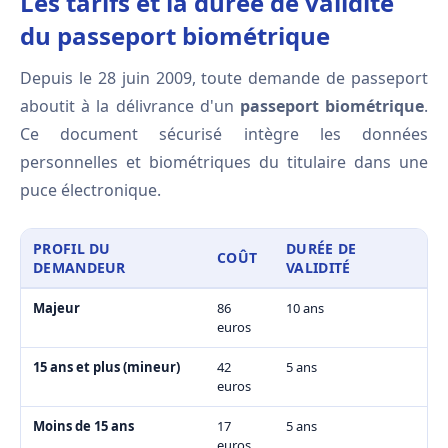
Les tarifs et la durée de validité
du passeport biométrique
Depuis le 28 juin 2009, toute demande de passeport
aboutit à la délivrance d'un
passeport biométrique
.
Ce document sécurisé intègre les données
personnelles et biométriques du titulaire dans une
puce électronique.
PROFIL DU
DURÉE DE
COÛT
DEMANDEUR
VALIDITÉ
Majeur
86
10 ans
euros
15 ans et plus (mineur)
42
5 ans
euros
Moins de 15 ans
17
5 ans
euros