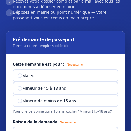
Recevez votre dossier complet par e-mail avec tous les
2
documents à déposer en mairie
Déposez en mairie ou point numérique — votre
3
passeport vous est remis en main propre
Pré-demande de passeport
Formulaire pré-rempli · Modifiable
Cette demande est pour :
Nécessaire
Majeur
Mineur de 15 à 18 ans
Mineur de moins de 15 ans
Pour une personne qui a 15 ans, cocher "Mineur (15–18 ans)"
Raison de la demande
Nécessaire