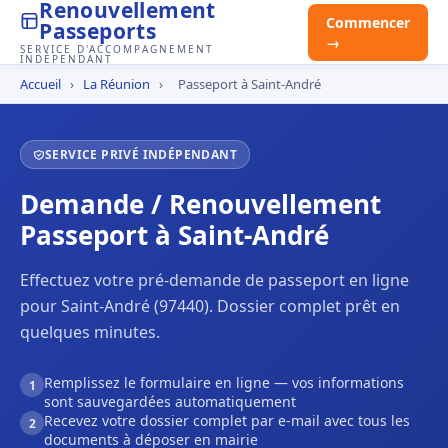
Renouvellement
Commencer
Passeports
→
SERVICE D'ACCOMPAGNEMENT
INDÉPENDANT
Accueil
›
La Réunion
›
Passeport à Saint-André
SERVICE PRIVÉ INDÉPENDANT
Demande / Renouvellement
Passeport à Saint-André
Effectuez votre pré-demande de passeport en ligne
pour Saint-André (97440). Dossier complet prêt en
quelques minutes.
Remplissez le formulaire en ligne — vos informations
1
sont sauvegardées automatiquement
Recevez votre dossier complet par e-mail avec tous les
2
documents à déposer en mairie