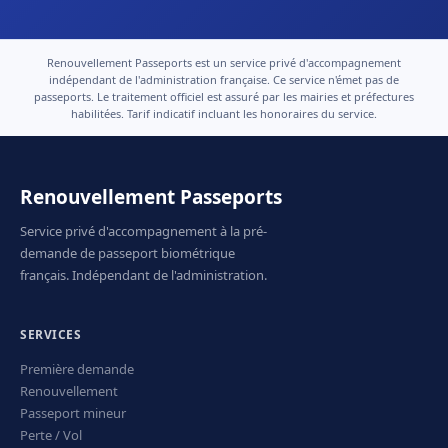
Renouvellement Passeports est un service privé d'accompagnement
indépendant de l'administration française. Ce service n'émet pas de
passeports. Le traitement officiel est assuré par les mairies et préfectures
habilitées. Tarif indicatif incluant les honoraires du service.
Renouvellement Passeports
Service privé d'accompagnement à la pré-
demande de passeport biométrique
français. Indépendant de l'administration.
SERVICES
Première demande
Renouvellement
Passeport mineur
Perte / Vol