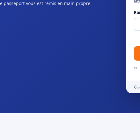
ans
e passeport vous est remis en main propre
Ra
S