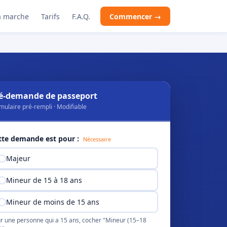
 marche
Tarifs
F.A.Q.
Commencer →
é-demande de passeport
mulaire pré-rempli · Modifiable
tte demande est pour :
Nécessaire
Majeur
Mineur de 15 à 18 ans
Mineur de moins de 15 ans
r une personne qui a 15 ans, cocher "Mineur (15–18