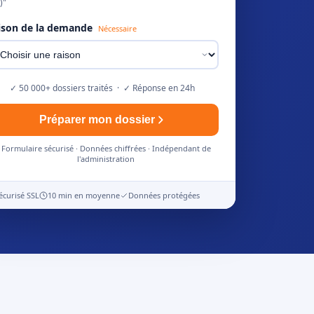
)"
ison de la demande
Nécessaire
✓ 50 000+ dossiers traités · ✓ Réponse en 24h
Préparer mon dossier
Formulaire sécurisé · Données chiffrées · Indépendant de
l'administration
écurisé SSL
10 min en moyenne
Données protégées