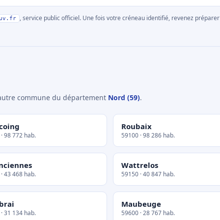
, service public officiel. Une fois votre créneau identifié, revenez prépa
uv.fr
e autre commune du département
Nord (59)
.
coing
Roubaix
· 98 772 hab.
59100 · 98 286 hab.
nciennes
Wattrelos
· 43 468 hab.
59150 · 40 847 hab.
brai
Maubeuge
· 31 134 hab.
59600 · 28 767 hab.