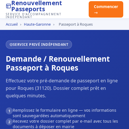
Renouvellement
Commencer
Passeports
→
SERVICE D'ACCOMPAGNEMENT
INDÉPENDANT
Accueil
›
Haute-Garonne
›
Passeport à Roques
SERVICE PRIVÉ INDÉPENDANT
Demande / Renouvellement
Passeport à Roques
Effectuez votre pré-demande de passeport en ligne
pour Roques (31120). Dossier complet prêt en
quelques minutes.
Remplissez le formulaire en ligne — vos informations
1
sont sauvegardées automatiquement
Recevez votre dossier complet par e-mail avec tous les
2
documents à déposer en mairie