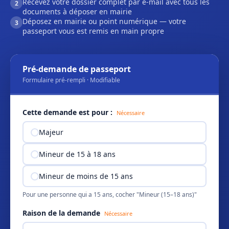
Recevez votre dossier complet par e-mail avec tous les
2
documents à déposer en mairie
Déposez en mairie ou point numérique — votre
3
passeport vous est remis en main propre
Pré-demande de passeport
Formulaire pré-rempli · Modifiable
Cette demande est pour :
Nécessaire
Majeur
Mineur de 15 à 18 ans
Mineur de moins de 15 ans
Pour une personne qui a 15 ans, cocher "Mineur (15–18 ans)"
Raison de la demande
Nécessaire