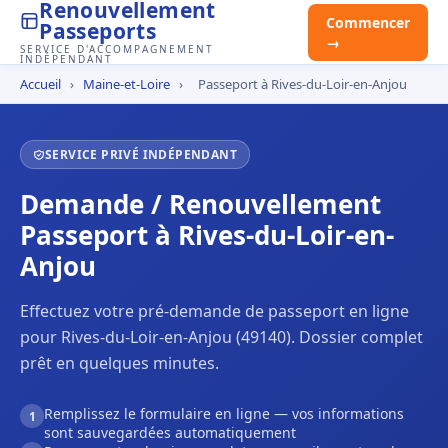
Renouvellement
Commencer
Passeports
→
SERVICE D'ACCOMPAGNEMENT
INDÉPENDANT
Accueil
›
Maine-et-Loire
›
Passeport à Rives-du-Loir-en-Anjou
SERVICE PRIVÉ INDÉPENDANT
Demande / Renouvellement
Passeport à Rives-du-Loir-en-
Anjou
Effectuez votre pré-demande de passeport en ligne
pour Rives-du-Loir-en-Anjou (49140). Dossier complet
prêt en quelques minutes.
Remplissez le formulaire en ligne — vos informations
1
sont sauvegardées automatiquement