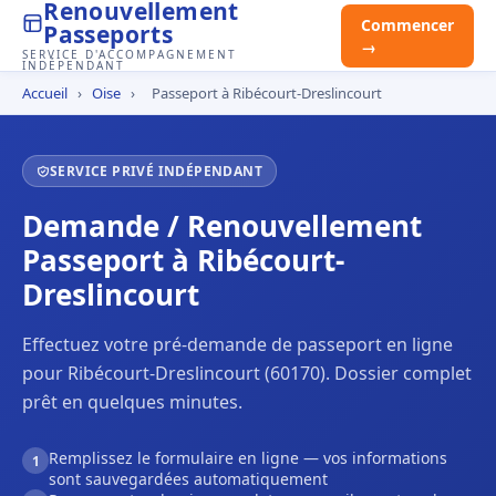
Renouvellement
Commencer
Passeports
→
SERVICE D'ACCOMPAGNEMENT
INDÉPENDANT
Accueil
›
Oise
›
Passeport à Ribécourt-Dreslincourt
SERVICE PRIVÉ INDÉPENDANT
Demande / Renouvellement
Passeport à Ribécourt-
Dreslincourt
Effectuez votre pré-demande de passeport en ligne
pour Ribécourt-Dreslincourt (60170). Dossier complet
prêt en quelques minutes.
Remplissez le formulaire en ligne — vos informations
1
sont sauvegardées automatiquement