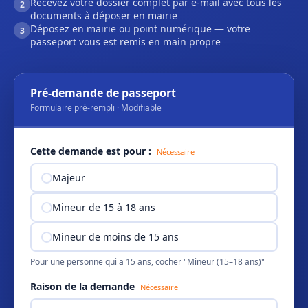
Recevez votre dossier complet par e-mail avec tous les
2
documents à déposer en mairie
Déposez en mairie ou point numérique — votre
3
passeport vous est remis en main propre
Pré-demande de passeport
Formulaire pré-rempli · Modifiable
Cette demande est pour :
Nécessaire
Majeur
Mineur de 15 à 18 ans
Mineur de moins de 15 ans
Pour une personne qui a 15 ans, cocher "Mineur (15–18 ans)"
Raison de la demande
Nécessaire