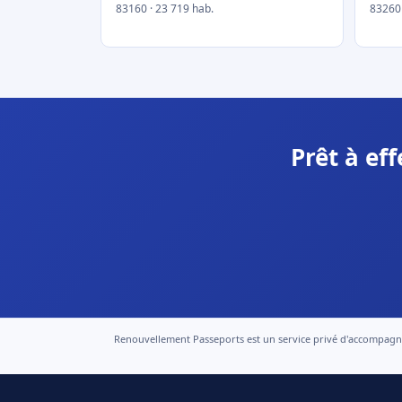
83160 · 23 719 hab.
83260 
Prêt à ef
Renouvellement Passeports est un service privé d'accompagneme