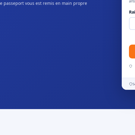
ans
e passeport vous est remis en main propre
Ra
S