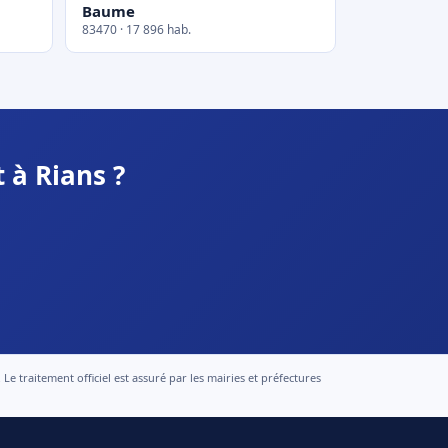
Baume
83470 · 17 896 hab.
 à Rians ?
 traitement officiel est assuré par les mairies et préfectures