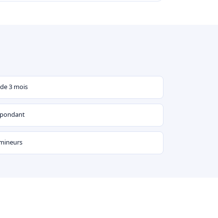
 de 3 mois
espondant
 mineurs