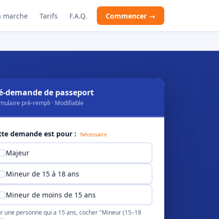
 marche
Tarifs
F.A.Q.
Commencer →
é-demande de passeport
mulaire pré-rempli · Modifiable
tte demande est pour :
Nécessaire
Majeur
Mineur de 15 à 18 ans
Mineur de moins de 15 ans
r une personne qui a 15 ans, cocher "Mineur (15–18