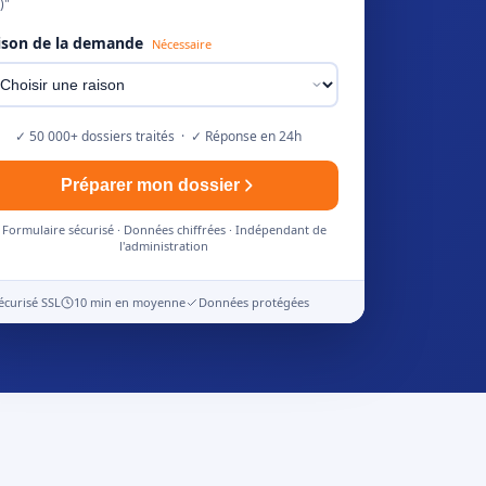
)"
ison de la demande
Nécessaire
✓ 50 000+ dossiers traités · ✓ Réponse en 24h
Préparer mon dossier
Formulaire sécurisé · Données chiffrées · Indépendant de
l'administration
écurisé SSL
10 min en moyenne
Données protégées