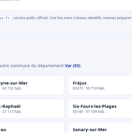
, service public officiel. Une fois votre créneau identifié, revenez prépa
uv.fr
e autre commune du département
Var (83)
.
eyne-sur-Mer
Fréjus
· 63 732 hab.
83370 · 59 719 hab.
t-Raphaël
Six-Fours-les-Plages
· 37 113 hab.
83140 · 37 109 hab.
rau
Sanary-sur-Mer