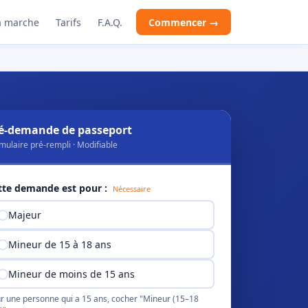
 marche
Tarifs
F.A.Q.
Commencer →
é-demande de passeport
mulaire pré-rempli · Modifiable
tte demande est pour :
Nécessaire
Majeur
Mineur de 15 à 18 ans
Mineur de moins de 15 ans
r une personne qui a 15 ans, cocher "Mineur (15–18