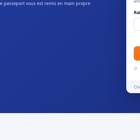
ans
e passeport vous est remis en main propre
Ra
S