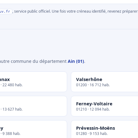
, service public officiel. Une fois votre créneau identifié, revenez prépa
uv.fr
e autre commune du département
Ain (01)
.
nnax
Valserhône
· 22 480 hab.
01200 · 16 712 hab.
Ferney-Voltaire
· 13 627 hab.
01210 · 12 094 hab.
ey
Prévessin-Moëns
· 9 388 hab.
01280 · 9 153 hab.