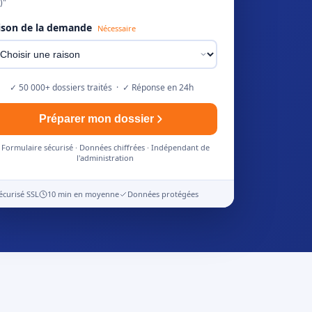
)"
ison de la demande
Nécessaire
✓ 50 000+ dossiers traités · ✓ Réponse en 24h
Préparer mon dossier
Formulaire sécurisé · Données chiffrées · Indépendant de
l'administration
écurisé SSL
10 min en moyenne
Données protégées