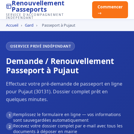
Renouvellement
Commencer
Passeports
→
SERVICE D'ACCOMPAGNEMENT
INDÉPENDANT
Accueil
›
Gard
›
Passeport à Pujaut
SERVICE PRIVÉ INDÉPENDANT
Demande / Renouvellement
Passeport à Pujaut
Effectuez votre pré-demande de passeport en ligne
pour Pujaut (30131). Dossier complet prêt en
quelques minutes.
Remplissez le formulaire en ligne — vos informations
1
sont sauvegardées automatiquement
Recevez votre dossier complet par e-mail avec tous les
2
documents à déposer en mairie