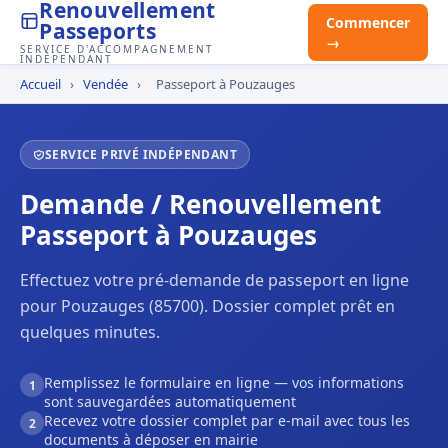
Renouvellement
Commencer
Passeports
→
SERVICE D'ACCOMPAGNEMENT
INDÉPENDANT
Accueil
›
Vendée
›
Passeport à Pouzauges
SERVICE PRIVÉ INDÉPENDANT
Demande / Renouvellement
Passeport à Pouzauges
Effectuez votre pré-demande de passeport en ligne
pour Pouzauges (85700). Dossier complet prêt en
quelques minutes.
Remplissez le formulaire en ligne — vos informations
1
sont sauvegardées automatiquement
Recevez votre dossier complet par e-mail avec tous les
2
documents à déposer en mairie