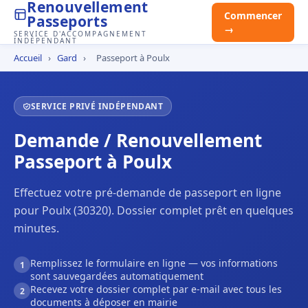
Renouvellement
Commencer
Passeports
→
SERVICE D'ACCOMPAGNEMENT
INDÉPENDANT
Accueil
›
Gard
›
Passeport à Poulx
SERVICE PRIVÉ INDÉPENDANT
Demande / Renouvellement
Passeport à Poulx
Effectuez votre pré-demande de passeport en ligne
pour Poulx (30320). Dossier complet prêt en quelques
minutes.
Remplissez le formulaire en ligne — vos informations
1
sont sauvegardées automatiquement
Recevez votre dossier complet par e-mail avec tous les
2
documents à déposer en mairie