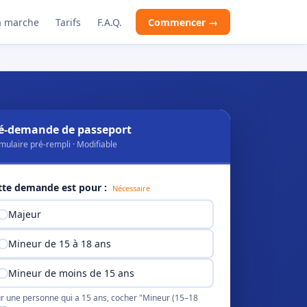
 marche
Tarifs
F.A.Q.
Commencer →
é-demande de passeport
mulaire pré-rempli · Modifiable
tte demande est pour :
Nécessaire
Majeur
Mineur de 15 à 18 ans
Mineur de moins de 15 ans
r une personne qui a 15 ans, cocher "Mineur (15–18