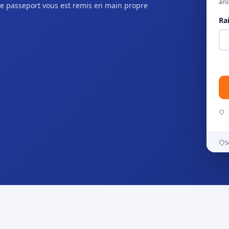
ans
e passeport vous est remis en main propre
Ra
S