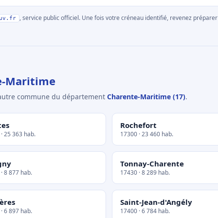
, service public officiel. Une fois votre créneau identifié, revenez prépa
uv.fr
e-Maritime
e autre commune du département
Charente-Maritime (17)
.
tes
Rochefort
· 25 363 hab.
17300 · 23 460 hab.
gny
Tonnay-Charente
· 8 877 hab.
17430 · 8 289 hab.
ères
Saint-Jean-d'Angély
· 6 897 hab.
17400 · 6 784 hab.