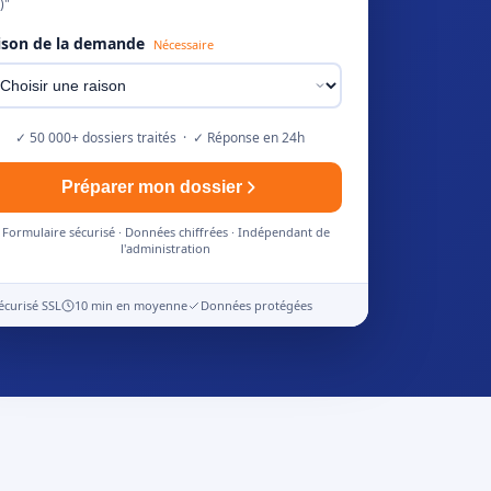
)"
ison de la demande
Nécessaire
✓ 50 000+ dossiers traités · ✓ Réponse en 24h
Préparer mon dossier
Formulaire sécurisé · Données chiffrées · Indépendant de
l'administration
écurisé SSL
10 min en moyenne
Données protégées