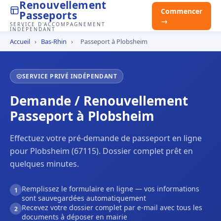
Renouvellement
Commencer
Passeports
→
SERVICE D'ACCOMPAGNEMENT
INDÉPENDANT
Accueil
›
Bas-Rhin
›
Passeport à Plobsheim
SERVICE PRIVÉ INDÉPENDANT
Demande / Renouvellement
Passeport à Plobsheim
Effectuez votre pré-demande de passeport en ligne
pour Plobsheim (67115). Dossier complet prêt en
quelques minutes.
Remplissez le formulaire en ligne — vos informations
1
sont sauvegardées automatiquement
Recevez votre dossier complet par e-mail avec tous les
2
documents à déposer en mairie