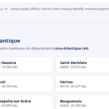
, service public officiel. Une fois votre créneau identifié, revenez prépa
uv.fr
antique
e autre commune du département
Loire-Atlantique (44)
.
t-Nazaire
Saint-Herblain
· 74 568 hab.
44800 · 50 973 hab.
ult
Vertou
· 28 534 hab.
44120 · 26 227 hab.
hapelle-sur-Erdre
Bouguenais
· 20 690 hab.
44340 · 20 530 hab.