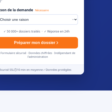
)"
ison de la demande
Nécessaire
✓ 50 000+ dossiers traités · ✓ Réponse en 24h
Préparer mon dossier
Formulaire sécurisé · Données chiffrées · Indépendant de
l'administration
écurisé SSL
10 min en moyenne
Données protégées