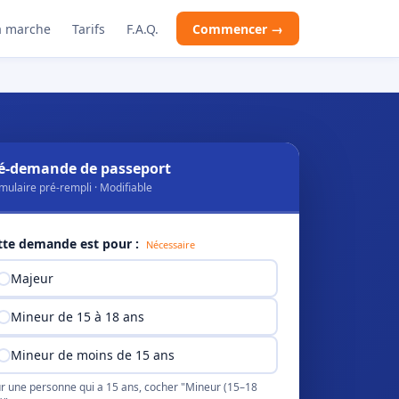
 marche
Tarifs
F.A.Q.
Commencer →
é-demande de passeport
mulaire pré-rempli · Modifiable
tte demande est pour :
Nécessaire
Majeur
Mineur de 15 à 18 ans
Mineur de moins de 15 ans
r une personne qui a 15 ans, cocher "Mineur (15–18