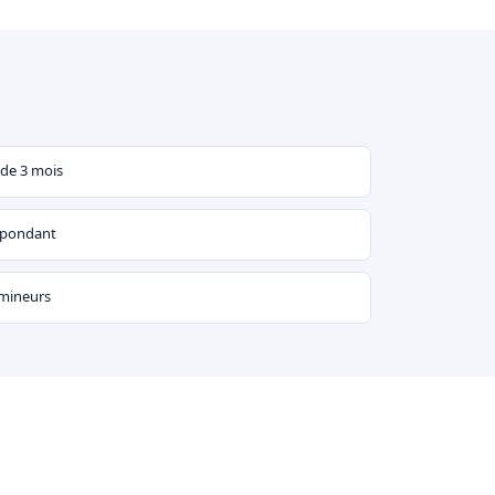
 de 3 mois
espondant
 mineurs