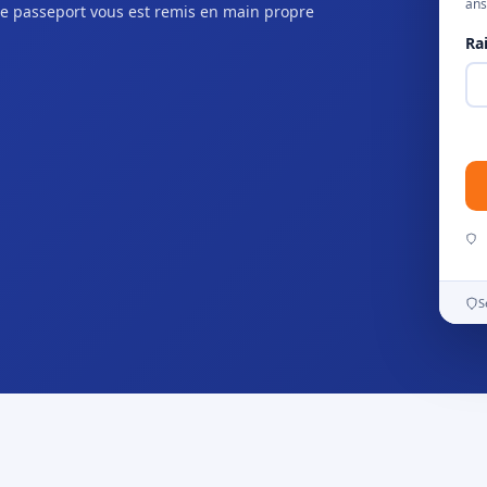
ans
e passeport vous est remis en main propre
Ra
S