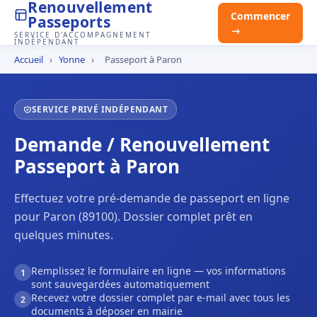
Renouvellement
Commencer
Passeports
→
SERVICE D'ACCOMPAGNEMENT
INDÉPENDANT
Accueil
›
Yonne
›
Passeport à Paron
SERVICE PRIVÉ INDÉPENDANT
Demande / Renouvellement
Passeport à Paron
Effectuez votre pré-demande de passeport en ligne
pour Paron (89100). Dossier complet prêt en
quelques minutes.
Remplissez le formulaire en ligne — vos informations
1
sont sauvegardées automatiquement
Recevez votre dossier complet par e-mail avec tous les
2
documents à déposer en mairie