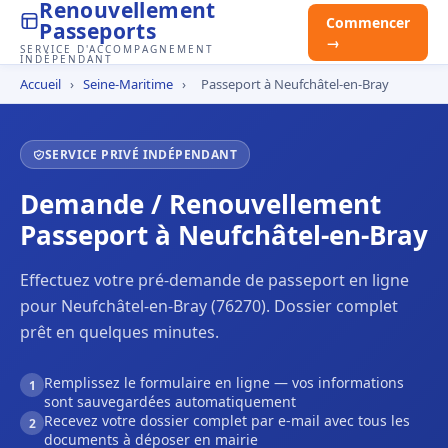
Renouvellement
Commencer
Passeports
→
SERVICE D'ACCOMPAGNEMENT
INDÉPENDANT
Accueil
›
Seine-Maritime
›
Passeport à Neufchâtel-en-Bray
SERVICE PRIVÉ INDÉPENDANT
Demande / Renouvellement
Passeport à Neufchâtel-en-Bray
Effectuez votre pré-demande de passeport en ligne
pour Neufchâtel-en-Bray (76270). Dossier complet
prêt en quelques minutes.
Remplissez le formulaire en ligne — vos informations
1
sont sauvegardées automatiquement
Recevez votre dossier complet par e-mail avec tous les
2
documents à déposer en mairie