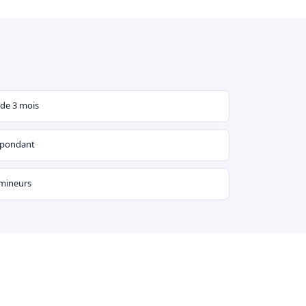
 de 3 mois
espondant
 mineurs