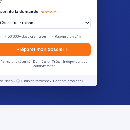
)"
ison de la demande
Nécessaire
✓ 50 000+ dossiers traités · ✓ Réponse en 24h
Préparer mon dossier
Formulaire sécurisé · Données chiffrées · Indépendant de
l'administration
écurisé SSL
10 min en moyenne
Données protégées