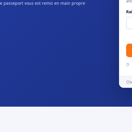
ans
e passeport vous est remis en main propre
Ra
S