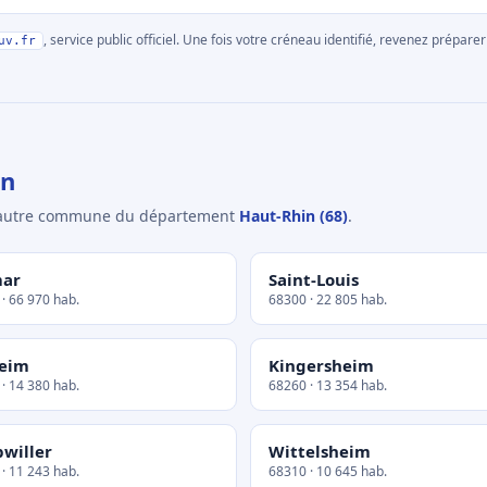
, service public officiel. Une fois votre créneau identifié, revenez prépa
uv.fr
in
e autre commune du département
Haut-Rhin (68)
.
mar
Saint-Louis
· 66 970 hab.
68300 · 22 805 hab.
eim
Kingersheim
· 14 380 hab.
68260 · 13 354 hab.
willer
Wittelsheim
· 11 243 hab.
68310 · 10 645 hab.