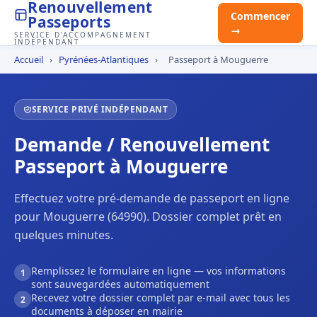
Renouvellement
Commencer
Passeports
→
SERVICE D'ACCOMPAGNEMENT
INDÉPENDANT
Accueil
›
Pyrénées-Atlantiques
›
Passeport à Mouguerre
SERVICE PRIVÉ INDÉPENDANT
Demande / Renouvellement
Passeport à Mouguerre
Effectuez votre pré-demande de passeport en ligne
pour Mouguerre (64990). Dossier complet prêt en
quelques minutes.
Remplissez le formulaire en ligne — vos informations
1
sont sauvegardées automatiquement
Recevez votre dossier complet par e-mail avec tous les
2
documents à déposer en mairie