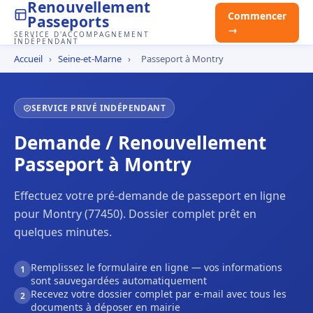
Renouvellement
Commencer
Passeports
→
SERVICE D'ACCOMPAGNEMENT
INDÉPENDANT
Accueil
›
Seine-et-Marne
›
Passeport à Montry
SERVICE PRIVÉ INDÉPENDANT
Demande / Renouvellement
Passeport à Montry
Effectuez votre pré-demande de passeport en ligne
pour Montry (77450). Dossier complet prêt en
quelques minutes.
Remplissez le formulaire en ligne — vos informations
1
sont sauvegardées automatiquement
Recevez votre dossier complet par e-mail avec tous les
2
documents à déposer en mairie