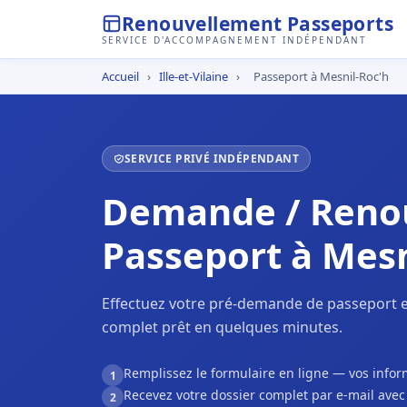
Renouvellement Passeports
SERVICE D'ACCOMPAGNEMENT INDÉPENDANT
Accueil
›
Ille-et-Vilaine
›
Passeport à Mesnil-Roc'h
SERVICE PRIVÉ INDÉPENDANT
Demande / Reno
Passeport à Mesn
Effectuez votre pré-demande de passeport en
complet prêt en quelques minutes.
Remplissez le formulaire en ligne — vos inf
1
Recevez votre dossier complet par e-mail ave
2