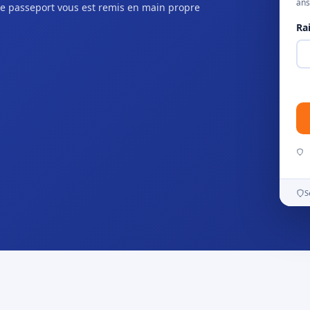
ans
e passeport vous est remis en main propre
Ra
S