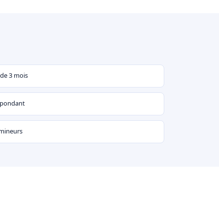
 de 3 mois
espondant
 mineurs