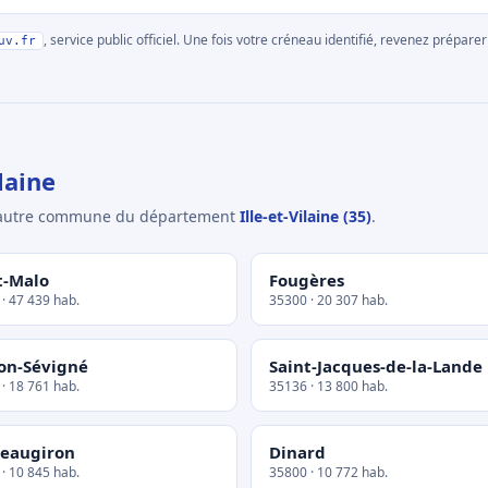
, service public officiel. Une fois votre créneau identifié, revenez prépa
uv.fr
laine
e autre commune du département
Ille-et-Vilaine (35)
.
t-Malo
Fougères
· 47 439 hab.
35300 · 20 307 hab.
on-Sévigné
Saint-Jacques-de-la-Lande
· 18 761 hab.
35136 · 13 800 hab.
eaugiron
Dinard
· 10 845 hab.
35800 · 10 772 hab.