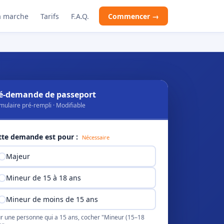
 marche
Tarifs
F.A.Q.
Commencer →
é-demande de passeport
mulaire pré-rempli · Modifiable
tte demande est pour :
Nécessaire
Majeur
Mineur de 15 à 18 ans
Mineur de moins de 15 ans
r une personne qui a 15 ans, cocher "Mineur (15–18