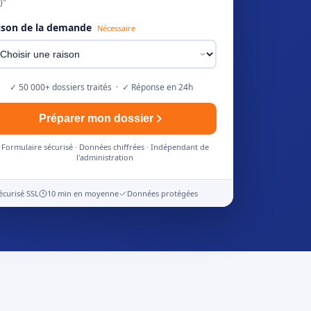
)"
ison de la demande
Nécessaire
✓ 50 000+ dossiers traités · ✓ Réponse en 24h
Préparer mon dossier
Formulaire sécurisé · Données chiffrées · Indépendant de
l'administration
écurisé SSL
10 min en moyenne
Données protégées