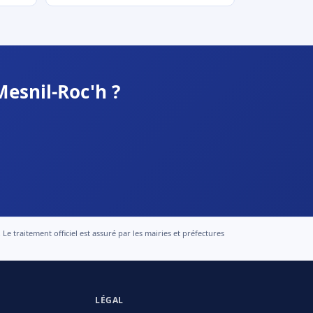
Mesnil-Roc'h ?
 traitement officiel est assuré par les mairies et préfectures
LÉGAL