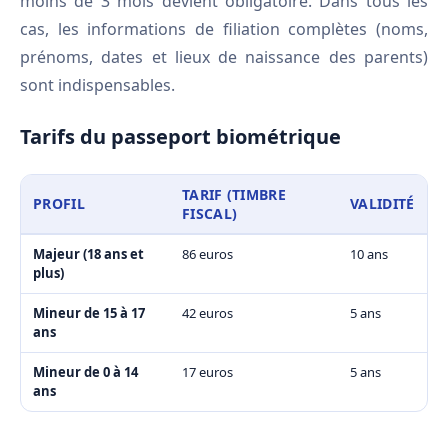
moins de 3 mois devient obligatoire. Dans tous les
cas, les informations de filiation complètes (noms,
prénoms, dates et lieux de naissance des parents)
sont indispensables.
Tarifs du passeport biométrique
TARIF (TIMBRE
PROFIL
VALIDITÉ
FISCAL)
Majeur (18 ans et
86 euros
10 ans
plus)
Mineur de 15 à 17
42 euros
5 ans
ans
Mineur de 0 à 14
17 euros
5 ans
ans