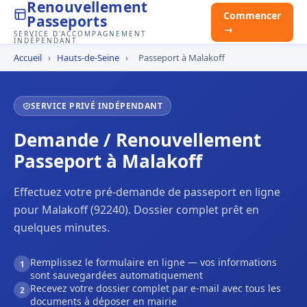
Renouvellement
Commencer
Passeports
→
SERVICE D'ACCOMPAGNEMENT
INDÉPENDANT
Accueil
›
Hauts-de-Seine
›
Passeport à Malakoff
SERVICE PRIVÉ INDÉPENDANT
Demande / Renouvellement
Passeport à Malakoff
Effectuez votre pré-demande de passeport en ligne
pour Malakoff (92240). Dossier complet prêt en
quelques minutes.
Remplissez le formulaire en ligne — vos informations
1
sont sauvegardées automatiquement
Recevez votre dossier complet par e-mail avec tous les
2
documents à déposer en mairie