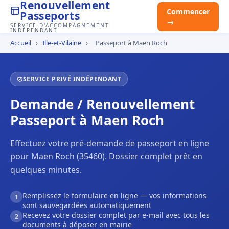
Renouvellement
Commencer
Passeports
→
SERVICE D'ACCOMPAGNEMENT
INDÉPENDANT
Accueil
›
Ille-et-Vilaine
›
Passeport à Maen Roch
SERVICE PRIVÉ INDÉPENDANT
Demande / Renouvellement
Passeport à Maen Roch
Effectuez votre pré-demande de passeport en ligne
pour Maen Roch (35460). Dossier complet prêt en
quelques minutes.
Remplissez le formulaire en ligne — vos informations
1
sont sauvegardées automatiquement
Recevez votre dossier complet par e-mail avec tous les
2
documents à déposer en mairie