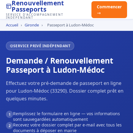
Renouvellement
Commencer
Passeports
→
SERVICE D'ACCOMPAGNEMENT
INDÉPENDANT
Accueil
›
Gironde
›
Passeport à Ludon-Médoc
SERVICE PRIVÉ INDÉPENDANT
Demande / Renouvellement
Passeport à Ludon-Médoc
Effectuez votre pré-demande de passeport en ligne
pour Ludon-Médoc (33290). Dossier complet prêt en
quelques minutes.
Remplissez le formulaire en ligne — vos informations
1
sont sauvegardées automatiquement
Recevez votre dossier complet par e-mail avec tous les
2
documents à déposer en mairie