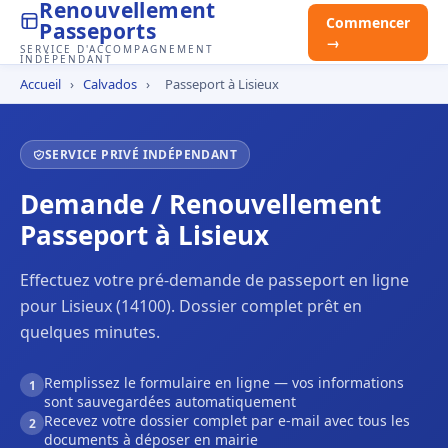
Renouvellement
Commencer
Passeports
→
SERVICE D'ACCOMPAGNEMENT
INDÉPENDANT
Accueil
›
Calvados
›
Passeport à Lisieux
SERVICE PRIVÉ INDÉPENDANT
Demande / Renouvellement
Passeport à Lisieux
Effectuez votre pré-demande de passeport en ligne
pour Lisieux (14100). Dossier complet prêt en
quelques minutes.
Remplissez le formulaire en ligne — vos informations
1
sont sauvegardées automatiquement
Recevez votre dossier complet par e-mail avec tous les
2
documents à déposer en mairie