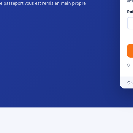
ans
e passeport vous est remis en main propre
Ra
S