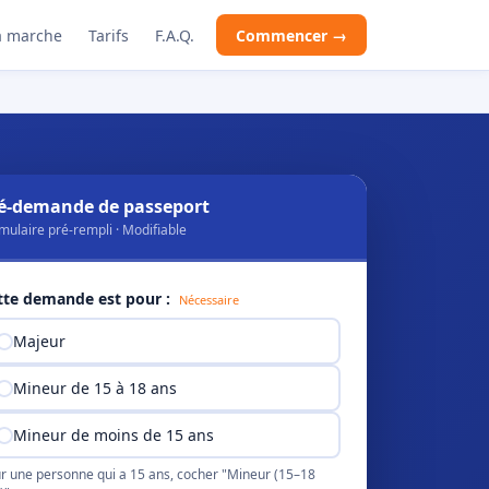
 marche
Tarifs
F.A.Q.
Commencer →
é-demande de passeport
mulaire pré-rempli · Modifiable
tte demande est pour :
Nécessaire
Majeur
Mineur de 15 à 18 ans
Mineur de moins de 15 ans
r une personne qui a 15 ans, cocher "Mineur (15–18