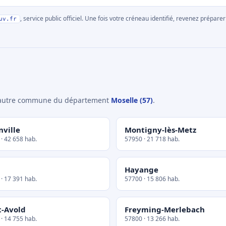
, service public officiel. Une fois votre créneau identifié, revenez prépa
uv.fr
e autre commune du département
Moselle (57)
.
nville
Montigny-lès-Metz
· 42 658 hab.
57950 · 21 718 hab.
Hayange
· 17 391 hab.
57700 · 15 806 hab.
t-Avold
Freyming-Merlebach
· 14 755 hab.
57800 · 13 266 hab.