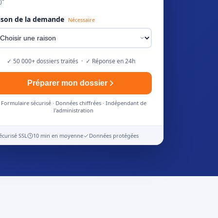
)"
ison de la demande
Nécessaire
✓ 50 000+ dossiers traités · ✓ Réponse en 24h
Préparer mon dossier
Formulaire sécurisé · Données chiffrées · Indépendant de
l'administration
écurisé SSL
10 min en moyenne
Données protégées